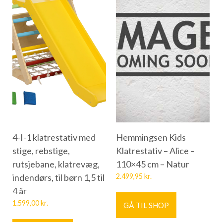
4-I-1 klatrestativ med
Hemmingsen Kids
stige, rebstige,
Klatrestativ – Alice –
rutsjebane, klatrevæg,
110×45 cm – Natur
indendørs, til børn 1,5 til
2.499,95
kr.
4 år
1.599,00
kr.
GÅ TIL SHOP