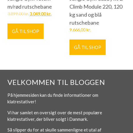
m/rød rutschebane
Climb Module 220, 120
3.899,00
kr.
3.049,00
kr.
kg sand og blå
rutschebane
9.666,00
kr.
GÅ TIL SHOP
GÅ TIL SHOP
VELKOMMEN TIL BLOGGEN
På hjemmesiden kan du finde informationer om
klatrestativer!
Vi har samlet en oversigt over de mest populære
klatrestativer, der bliver solgt i Danmark.
Så slipper du for at skulle sammenligne et utal af